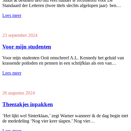
Sinds ik besloten heb om veel minder te recenseren voor De
Standaard der Letteren (twee titels slechts afgelopen jaar) ben…
Lees meer
23 september 2024
Voor mijn studenten
Voor mijn studenten Ooit omschreef A.L. Kennedy het geluid van
krassende potloden en pennen in een schrijfklas als een van…
Lees meer
26 augustus 2024
Theezakjes inpakken
‘Het lijkt wel Sinterklaas,’ zegt Warner wanneer ik de dag begin met
de mededeling ‘Nog vier keer slapen.’ Nog vier…
Lees meer