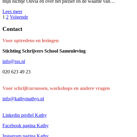
mijn nichtje Olivia en over het plezier en de waarde van…
Lees meer
Berichten
1
2
Volgende
paginering
Contact
Voor optredens en lezingen
Stichting Schrijvers School Samenleving
info@sss.nl
020 623 49 23
Voor schrijfcursussen, workshops en andere vragen
info@kathymathys.nl
Linkedin profiel Kathy
Facebook pagina Kathy
Instagram pagina Kathy